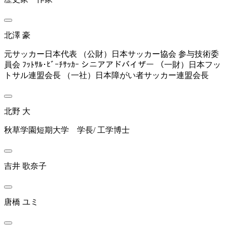
北澤 豪
元サッカー日本代表 （公財）日本サッカー協会 参与技術委
員会 ﾌｯﾄｻﾙ･ﾋﾞｰﾁｻｯｶｰ シニアアドバイザー （一財）日本フッ
トサル連盟会長 （一社）日本障がい者サッカー連盟会長
北野 大
秋草学園短期大学 学長/ 工学博士
吉井 歌奈子
唐橋 ユミ