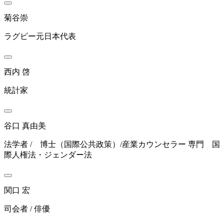
菊谷崇
ラグビー元日本代表
西内 啓
統計家
谷口 真由美
法学者 / 博士（国際公共政策）/産業カウンセラー 専門 国
際人権法・ジェンダー法
関口 宏
司会者 / 俳優