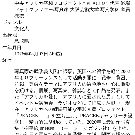
中央アフリカ平和プロジェクト ” PEACEis ” 代表 戦場
フォトグラファー/写真家 大阪芸術大学 写真学科 客員
教授
ジャンル
文化人
出身地
鳥取県
生年月日
1976年08月07日 (49歳)
経歴
写真家の武政義夫氏に師事。英国への留学を経て2002
年よりフリーランスとして活動を開始。戦争、貧困、
飢餓、尊厳をテーマにアフリカの紛争地を中心に撮影
を続ける。個展、写真集、雑誌などで作品を発表。ま
た「アフリカを愛し、アフリカに愛された男」として
イベントや講演会、ラジオなどにて幅広く活動中。現
在、アフリカへの継続可能な平和支援プロジェクト
「PEACEis___ 」を立ち上げ、PEACEisギャラリーを設
立し、精力的に活動をしている。2020年に最新作写真
集「樹平線juheisen」（モーターマガジン社）を上梓。
2025年日本写真協会新人賞受賞。大阪・関西万博で公