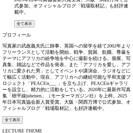
式参加。オフィシャルブログ「戦場取材記」も好評連
載中。
全て表示
プロフィール
写真家の武政義夫氏に師事。英国への留学を経て2002年より
フリーランスとして活動を開始。戦争、貧困、飢餓、尊厳を
テーマにアフリカの紛争地を中心に撮影を続ける。個展、写
真集、雑誌などで作品を発表。また「アフリカを愛し、アフ
リカに愛された男」としてイベントや講演会、ラジオなどに
て幅広く活動中。現在、アフリカへの継続可能な平和支援プ
ロジェクト「PEACEis___ 」を立ち上げ、PEACEisギャラリ
ーを設立し、精力的に活動をしている。2020年に最新作写真
集「樹平線juheisen」（モーターマガジン社）を上梓。2025
年日本写真協会新人賞受賞。大阪・関西万博で公式参加。オ
フィシャルブログ「戦場取材記」も好評連載中。
全て表示
LECTURE THEME