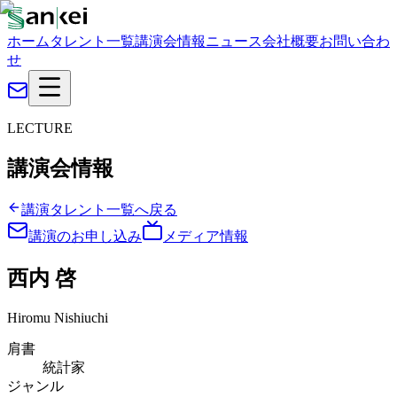
ホーム
タレント一覧
講演会情報
ニュース
会社概要
お問い合わ
せ
LECTURE
講演会情報
講演タレント一覧へ戻る
講演のお申し込み
メディア情報
西内 啓
Hiromu Nishiuchi
肩書
統計家
ジャンル