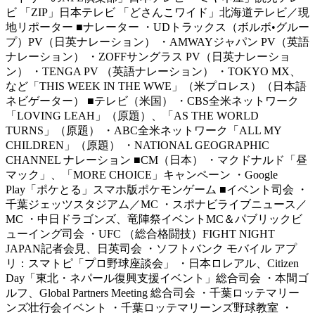
ビ 「ZIP」日本テレビ 「どさんこワイド」北海道テレビ／現
地リポーター ■ナレーター ・UDトラックス（ボルボ•グルー
プ）PV（日英ナレーション） ・AMWAYジャパン PV（英語
ナレーション） ・ZOFFサングラス PV（日英ナレーショ
ン） ・TENGA PV （英語ナレーション） ・TOKYO MX、
など「THIS WEEK IN THE WWE」（米プロレス）（日本語
ネビゲーター） ■テレビ（米国） ・CBS全米ネットワーク
「LOVING LEAH」（原題）、「AS THE WORLD
TURNS」（原題） ・ABC全米ネットワーク「ALL MY
CHILDREN」（原題） ・NATIONAL GEOGRAPHIC
CHANNEL ナレーション ■CM（日本） ・マクドナルド「昼
マック」、「MORE CHOICE」キャンペーン ・Google
Play「ポケとる」スマホ版ポケモンゲーム ■イベント司会 ・
千葉ジェッツスタジアム／MC ・スポナビライブニュース／
MC ・中日ドラゴンズ、竜陣祭イベントMC＆パブリックビ
ューイング司会 ・UFC （総合格闘技）FIGHT NIGHT
JAPAN記者会見、日英司会 ・ソフトバンク モバイル アプ
リ：スマトピ「プロ野球座談会」 ・日本ロレアル、Citizen
Day「東北・ネパール復興支援イベント」総合司会 ・本間ゴ
ルフ、Global Partners Meeting 総合司会 ・千葉ロッテマリー
ンズ壮行会イベント ・千葉ロッテマリーンズ野球教室 ・