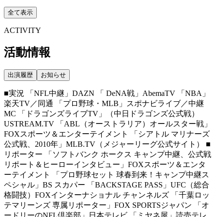
全て表示
ACTIVITY
活動情報
出演履歴
お知らせ
■実況 「NFL中継」DAZN 「 DeNA戦」AbemaTV 「NBA」
楽天TV／同通 「プロ野球・MLB」スポナビライブ／中継
MC 「ドラゴンズライブTV」（中日ドラゴンズ公式戦）
USTREAM.TV 「ABL（オーストラリア）オールスター戦」
FOXスポーツ＆エンターテイメント 「シアトル マリナーズ
公式戦、2010年」MLB.TV（メジャーリーグ公式サイト） ■
リポーター 「ソフトバンク ホークス キャンプ中継、公式戦
リポート＆ヒーローインタビュー」FOXスポーツ＆エンタ
ーテイメント 「プロ野球セット 球春到来！キャンプ中継ス
ペシャル」BS スカパー 「BACKSTAGE PASS」UFC（総合
格闘技）FOXインターナショナル チャンネルズ 「千葉ロッ
テマリーンズ 専属リポーター」FOX SPORTSジャパン 「オ
ードリーのNFL倶楽部」日本テレビ 「ミヤネ屋」読売テレ