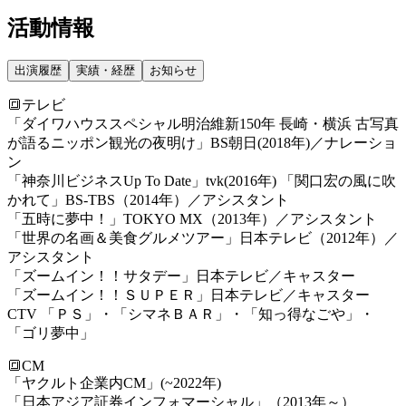
活動情報
出演履歴
実績・経歴
お知らせ
🔳テレビ
「ダイワハウススペシャル明治維新150年 長崎・横浜 古写真
が語るニッポン観光の夜明け」BS朝日(2018年)／ナレーショ
ン
「神奈川ビジネスUp To Date」tvk(2016年) 「関口宏の風に吹
かれて」BS-TBS（2014年）／アシスタント
「五時に夢中！」TOKYO MX（2013年）／アシスタント
「世界の名画＆美食グルメツアー」日本テレビ（2012年）／
アシスタント
「ズームイン！！サタデー」日本テレビ／キャスター
「ズームイン！！ＳＵＰＥＲ」日本テレビ／キャスター
CTV 「ＰＳ」・「シマネＢＡＲ」・「知っ得なごや」・
「ゴリ夢中」
🔳CM
「ヤクルト企業内CM」(~2022年)
「日本アジア証券インフォマーシャル」（2013年～）