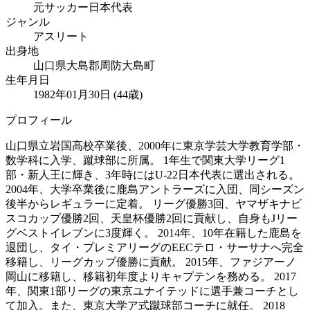
元サッカー日本代表
ジャンル
アスリート
出身地
山口県大島郡周防大島町
生年月日
1982年01月30日 (44歳)
プロフィール
山口県立岩国高校卒業後、2000年に東京学芸大学教育学部・
数学科に入学、蹴球部に所属。 1年生で関東大学リーグ1
部・新人王に輝き、3年時にはU-22日本代表に選出される。
2004年、大学卒業後に鹿島アントラーズに入団、同シーズン
後半からレギュラーに定着。 リーグ優勝3回、ヤマザキナビ
スコカップ優勝2回、天皇杯優勝2回に貢献し、自身もJリー
グベストイレブンに3度輝く。 2014年、10年在籍した鹿島を
退団し、タイ・プレミアリーグのEECテロ・サーサナへ完全
移籍し、リーグカップ優勝に貢献。 2015年、ファジアーノ
岡山に移籍し、移籍初年度よりキャプテンを務める。 2017
年、関東1部リーグの東京ユナイテッドに選手兼コーチとし
て加入。また、東京大学ア式蹴球部コーチに就任。 2018