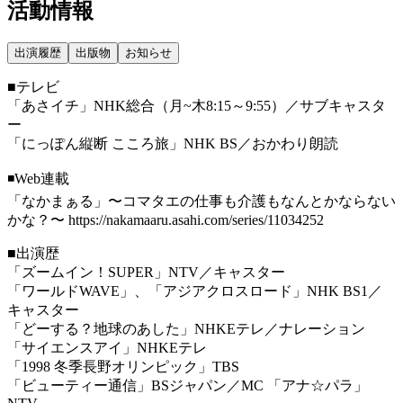
活動情報
出演履歴
出版物
お知らせ
■テレビ
「あさイチ」NHK総合（月~木8:15～9:55）／サブキャスタ
ー
「にっぽん縦断 こころ旅」NHK BS／おかわり朗読
◾️Web連載
「なかまぁる」〜コマタエの仕事も介護もなんとかならない
かな？〜 https://nakamaaru.asahi.com/series/11034252
■出演歴
「ズームイン！SUPER」NTV／キャスター
「ワールドWAVE」、「アジアクロスロード」NHK BS1／
キャスター
「どーする？地球のあした」NHKEテレ／ナレーション
「サイエンスアイ」NHKEテレ
「1998 冬季長野オリンピック」TBS
「ビューティー通信」BSジャパン／MC 「アナ☆パラ」