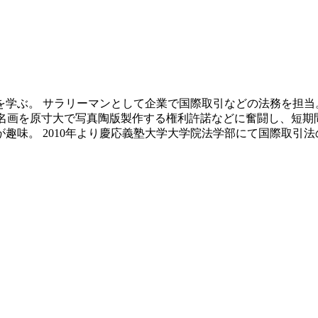
学ぶ。 サラリーマンとして企業で国際取引などの法務を担当
中の名画を原寸大で写真陶版製作する権利許諾などに奮闘し、短
趣味。 2010年より慶応義塾大学大学院法学部にて国際取引