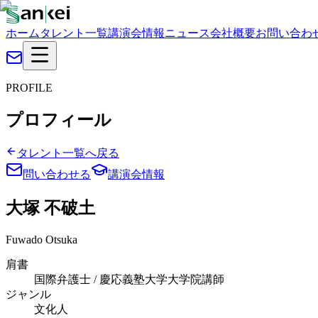
ホーム
タレント一覧
講演会情報
ニュース
会社概要
お問い合わ
PROFILE
プロフィール
タレント一覧へ戻る
問い合わせる
講演会情報
大塚 不破土
Fuwado Otsuka
肩書
国際弁護士 / 慶応義塾大学大学院講師
ジャンル
文化人