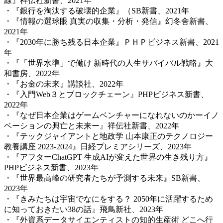
線』祥伝社新書、2021年
・『銀行を淘汰する破壊的企業』（SB新書、2021年
・『情報の選球眼 真実の収集・分析・発信』幻冬舎新書、
2021年
・『2030年に勝ち残る日本企業』ＰＨＰビジネス新書、2021
年
・『「世界水準」で働け 新時代の人生サバイバル戦略』大
和書房、2022年
・『お金の未来』講談社、2022年
・『入門Web３とブロックチェーン』PHPビジネス新書、
2022年
・『なぜ日本企業はゲームベンチャーになれないのかーイノ
ベーションの興亡と未来ー』祥伝社新書、2022年
・『テックジャイアントと地政学 山本康正のテクノロジー
教養講座 2023-2024』日経プレミアシリーズ、2023年
・『アフターChatGPT 生成AIが変えた世界の生き残り方』
PHPビジネス新書、2023年
・『世界最高峰の研究者たちが予測する未来』SB新書、
2023年
・『きみたちは宇宙でなにをする？ 2050年に活躍するため
に知っておきたい38の話』飛鳥新社、2023年
・『外資系データサイエンティストの知的生産術 どこへ行