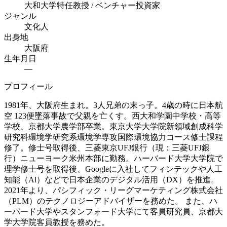
大和大学特任教授 / ベンチャー投資家
ジャンル
文化人
出身地
大阪府
生年月日
—
プロフィール
1981年、大阪府生まれ。3人兄弟の末っ子。4歳の時に日本航
空 123便墜落事故で父親を亡くす。西大和学園中学校・高等
学校、京都大学農学部卒業。東京大学大学院新領域創成科学
研究科環境学研究系環境学専攻国際環境協力コース修士課程
修了。修士号取得後、三菱東京UFJ銀行（現：三菱UFJ銀
行）ニューヨーク米州本部に勤務。ハーバード大学大学院で
理学修士号を取得後、Googleに入社してフィンテックや人工
知能（Al）などで日本企業のデジタル活用（DX）を推進。
2021年より、パシフィック・リーグマーケティング株式会社
（PLM）のテクノロジーアドバイザーを務めた。 また、ハ
ーバード大学やスタンフォード大学にて客員研究員、京都大
学大学院客員教授を務めた。